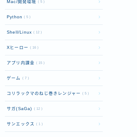
Mac/開発環境
5
Python
5
Shell/Linux
12
Xヒーロー
16
アプリ内課金
15
ゲーム
7
コリラックマのねじ巻きレンジャー
5
サガ(SaGa)
12
サンエックス
1