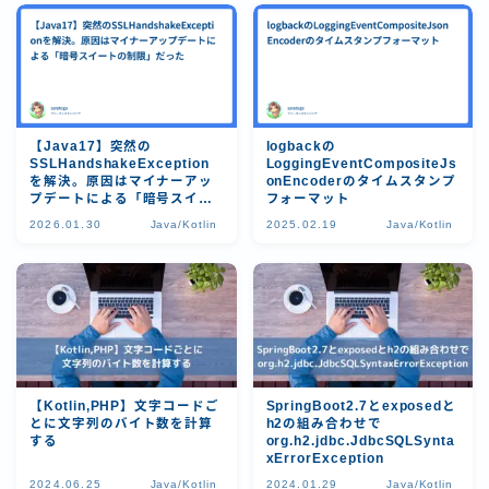
【Java17】突然の
logbackの
SSLHandshakeException
LoggingEventCompositeJs
を解決。原因はマイナーアッ
onEncoderのタイムスタンプ
プデートによる「暗号スイー
フォーマット
トの制限」だった
2026.01.30
Java/Kotlin
2025.02.19
Java/Kotlin
【Kotlin,PHP】文字コードご
SpringBoot2.7とexposedと
とに文字列のバイト数を計算
h2の組み合わせで
する
org.h2.jdbc.JdbcSQLSynta
xErrorException
2024.06.25
Java/Kotlin
2024.01.29
Java/Kotlin