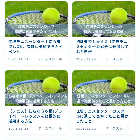
江坂テニスセンター！初心者
初級者でも大丈夫!!江坂テニ
でもOK、気軽に参加できたイ
スセンターの試合に参加して
ベント
みた感想
2023.11.24
テニススクール
2023.11.24
テニススクール
【テニス】知らなきゃ損!プラ
江坂テニスセンターのスクー
イベートレッスンを効果的に
ルに通って良かったこと悪か
活用する方法
ったこと
2023.11.23
テニススクール
2023.11.23
テニススクール