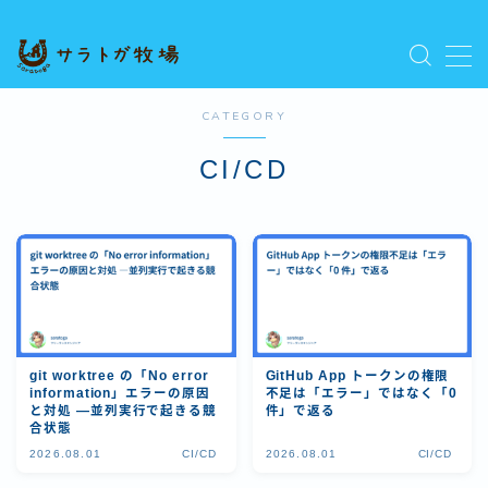
MENU
プライバシーポリシー
CATEGORY
人気記事を読む
利用規約／特定商取引法に基づく表記
CI/CD
新着記事を読む
有料記事の決済完了ページ
運営者情報
git worktree の「No error
GitHub App トークンの権限
information」エラーの原因
不足は「エラー」ではなく「0
と対処 ―並列実行で起きる競
件」で返る
合状態
2026.08.01
CI/CD
2026.08.01
CI/CD