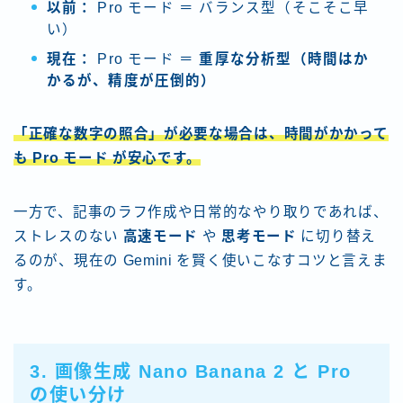
以前：
Pro モード ＝ バランス型（そこそこ早
い）
現在：
Pro モード ＝
重厚な分析型（時間はか
かるが、精度が圧倒的）
「正確な数字の照合」が必要な場合は、時間がかかって
も
Pro モード
が安心です。
一方で、記事のラフ作成や日常的なやり取りであれば、
ストレスのない
高速モード
や
思考モード
に切り替え
るのが、現在の Gemini を賢く使いこなすコツと言えま
す。
3. 画像生成 Nano Banana 2 と Pro
の使い分け