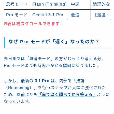
思考モード
Flash (Thinking)
中速
論理的な
Pro モード
Gemini 3.1 Pro
低速
【最強・
※表は横スクロールできます
なぜ Pro モードが「遅く」なったのか？
先日までは「思考モード」の方がじっくり考える分、
Pro モードよりも時間がかかる傾向にありました。
しかし、最新の
3.1 Pro
は、内部で「推論
（Reasoning）」を行うステップが大幅に強化された
ため、以前よりも
「裏で深く調べてから答える」
ように
なっています。