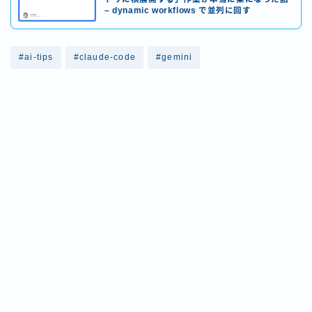
– dynamic workflows で並列に回す
#ai-tips
#claude-code
#gemini