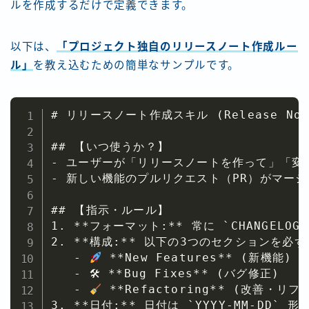
ルを作成するだけで定義できます。
以下は、
「プロジェクト独自のリリースノート作成ルー
ル」
を教え込むための簡単なサンプルです。
# リリースノート作成スキル (Release Note 
## 【いつ使うか？】

- ユーザーが「リリースノートを作って」「変
- 新しい機能のプルリクエスト（PR）がマージ
## 【指示・ルール】

1. **フォーマット:** 常に `CHANGELOG
2. **構成:** 以下の3つのセクションを必ず
   - 
 **New Features** (新機能)

   - 🛠 **Bug Fixes** (バグ修正)

   - 
 **Refactoring** (改善・リフ
3. **日付:** 日付は `YYYY-MM-DD` 