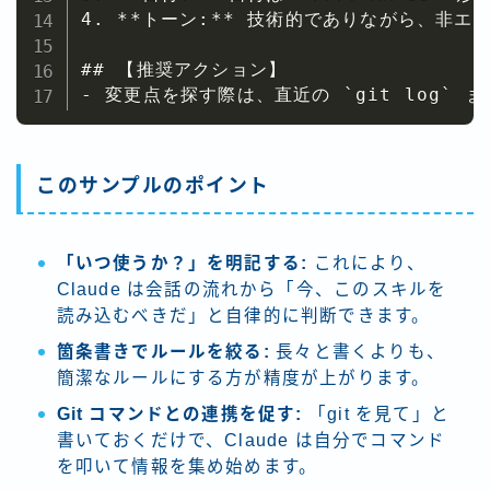
4. **トーン:** 技術的でありながら、非
## 【推奨アクション】

- 変更点を探す際は、直近の `git log` 
このサンプルのポイント
「いつ使うか？」を明記する:
これにより、
Claude は会話の流れから「今、このスキルを
読み込むべきだ」と自律的に判断できます。
箇条書きでルールを絞る:
長々と書くよりも、
簡潔なルールにする方が精度が上がります。
Git コマンドとの連携を促す:
「git を見て」と
書いておくだけで、Claude は自分でコマンド
を叩いて情報を集め始めます。