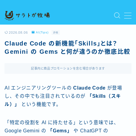
MENU
プライバシーポリシー
2026.08.06
AI(Tips)
PR
人気記事を読む
Claude Code の新機能「Skills」とは？
利用規約／特定商取引法に基づく表記
Gemini の Gems と何が違うのか徹底比較
新着記事を読む
有料記事の決済完了ページ
運営者情報
記事内に商品プロモーションを含む場合があります
AI エンジニアリングツールの
Claude Code
が登場
し、その中でも注目されているのが
「Skills（スキ
ル）」
という機能です。
「特定の役割を AI に持たせる」という意味では、
Google Gemini の
「Gems」
や ChatGPT の