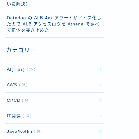
いに解決）
Datadog の ALB 4xx アラートがノイズ化し
たので ALB アクセスログを Athena で調べ
て正体を突き止めた
カテゴリー
AI(Tips)
15
AWS
26
CI/CD
14
IT関連
13
Java/Kotlin
18