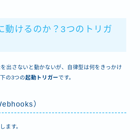
」に動けるのか？3つのトリガ
指示を出さないと動かないが、自律型は何をきっかけ
下の3つの
起動トリガー
です。
bhooks）
します。