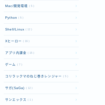
Mac/開発環境
5
Python
5
Shell/Linux
12
Xヒーロー
16
アプリ内課金
15
ゲーム
7
コリラックマのねじ巻きレンジャー
5
サガ(SaGa)
12
サンエックス
1