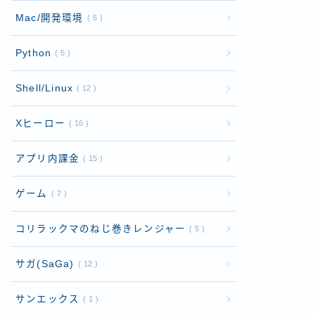
Mac/開発環境
5
Python
5
Shell/Linux
12
Xヒーロー
16
アプリ内課金
15
ゲーム
7
コリラックマのねじ巻きレンジャー
5
サガ(SaGa)
12
サンエックス
1