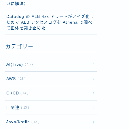
いに解決）
Datadog の ALB 4xx アラートがノイズ化し
たので ALB アクセスログを Athena で調べ
て正体を突き止めた
カテゴリー
AI(Tips)
15
AWS
26
CI/CD
14
IT関連
13
Java/Kotlin
18