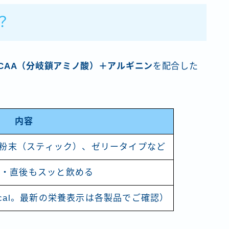
？
CAA（分岐鎖アミノ酸）＋アルギニン
を配合した
内容
）、粉末（スティック）、ゼリータイプなど
中・直後もスッと飲める
cal。最新の栄養表示は各製品でご確認）