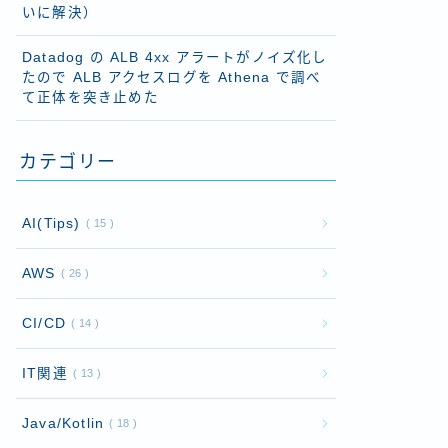
いに解決）
Datadog の ALB 4xx アラートがノイズ化し
たので ALB アクセスログを Athena で調べ
て正体を突き止めた
カテゴリー
AI(Tips)
15
AWS
26
CI/CD
14
IT関連
13
Java/Kotlin
18