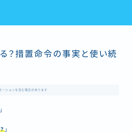
ある？措置命令の事実と使い続
モーションを含む場合があります
」
？
」