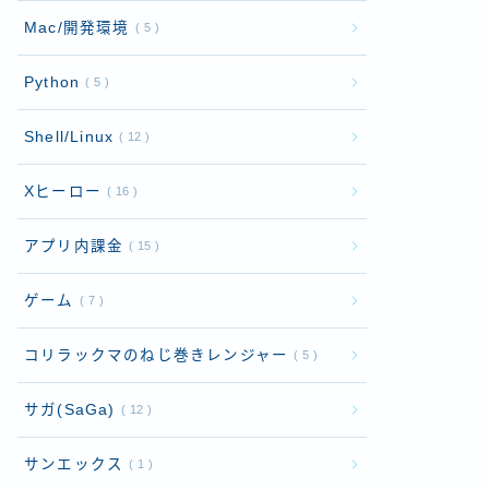
Mac/開発環境
5
Python
5
Shell/Linux
12
Xヒーロー
16
アプリ内課金
15
ゲーム
7
コリラックマのねじ巻きレンジャー
5
サガ(SaGa)
12
サンエックス
1