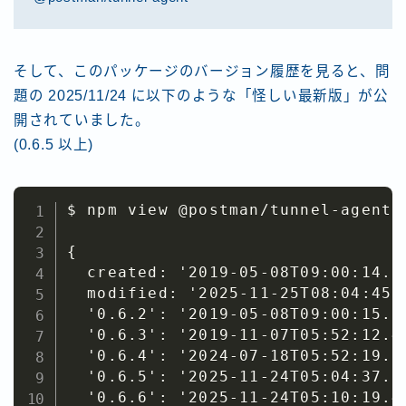
そして、このパッケージのバージョン履歴を見ると、問
題の 2025/11/24 に以下のような「怪しい最新版」が公
開されていました。
(0.6.5 以上)
$ npm view @postman/tunnel-agent t
{

  created: '2019-05-08T09:00:14.94
  modified: '2025-11-25T08:04:45.5
  '0.6.2': '2019-05-08T09:00:15.24
  '0.6.3': '2019-11-07T05:52:12.42
  '0.6.4': '2024-07-18T05:52:19.65
  '0.6.5': '2025-11-24T05:04:37.68
  '0.6.6': '2025-11-24T05:10:19.40