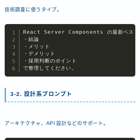
技術調査に使うタイプ。
React Server Components の最新ベ
・結論

・メリット

・デメリット

・採用判断のポイント

で整理してください。
3-2. 設計系プロンプト
アーキテクチャ、API 設計などのサポート。