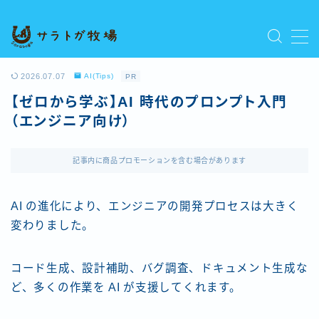
MENU
プライバシーポリシー
2026.07.07
AI(Tips)
PR
人気記事を読む
【ゼロから学ぶ】AI 時代のプロンプト入門
利用規約／特定商取引法に基づく表記
（エンジニア向け）
新着記事を読む
有料記事の決済完了ページ
運営者情報
記事内に商品プロモーションを含む場合があります
AI の進化により、エンジニアの開発プロセスは大きく
変わりました。
コード生成、設計補助、バグ調査、ドキュメント生成な
ど、多くの作業を AI が支援してくれます。