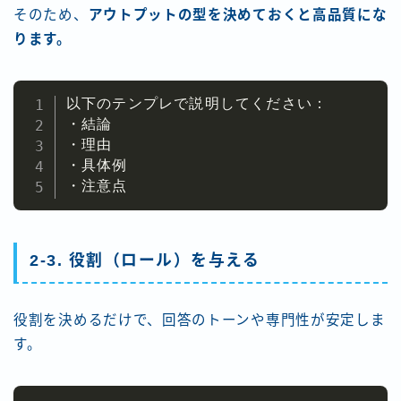
そのため、
アウトプットの型を決めておくと高品質にな
ります。
以下のテンプレで説明してください：

・結論

・理由

・具体例

・注意点
2-3. 役割（ロール）を与える
役割を決めるだけで、回答のトーンや専門性が安定しま
す。