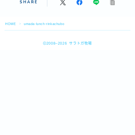
SHARE
HOME
umada-lunch-rinkachubo
＞
2008–2026 サラトガ牧場
Follow Me