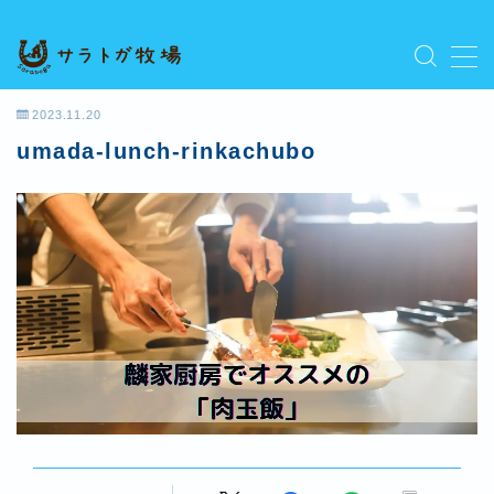
MENU
プライバシーポリシー
2023.11.20
人気記事を読む
umada-lunch-rinkachubo
利用規約／特定商取引法に基づく表記
新着記事を読む
有料記事の決済完了ページ
運営者情報