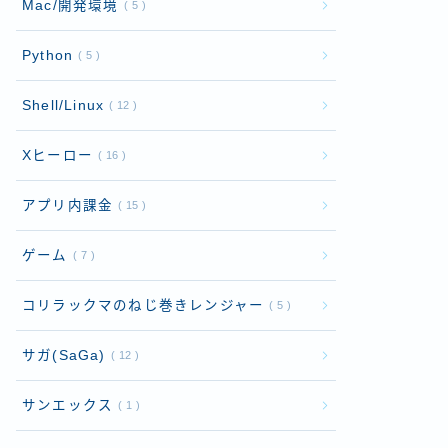
Mac/開発環境
5
Python
5
Shell/Linux
12
Xヒーロー
16
アプリ内課金
15
ゲーム
7
コリラックマのねじ巻きレンジャー
5
サガ(SaGa)
12
サンエックス
1