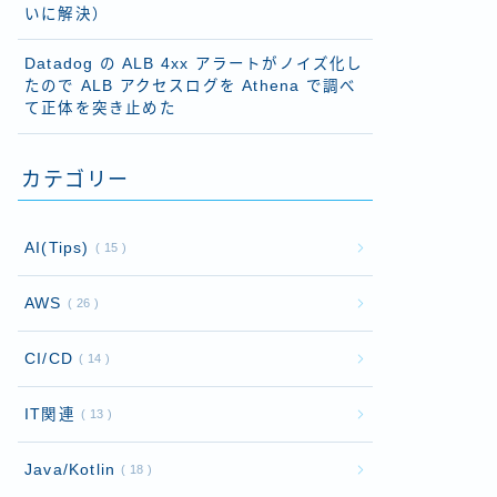
いに解決）
Datadog の ALB 4xx アラートがノイズ化し
たので ALB アクセスログを Athena で調べ
て正体を突き止めた
カテゴリー
AI(Tips)
15
AWS
26
CI/CD
14
IT関連
13
Java/Kotlin
18