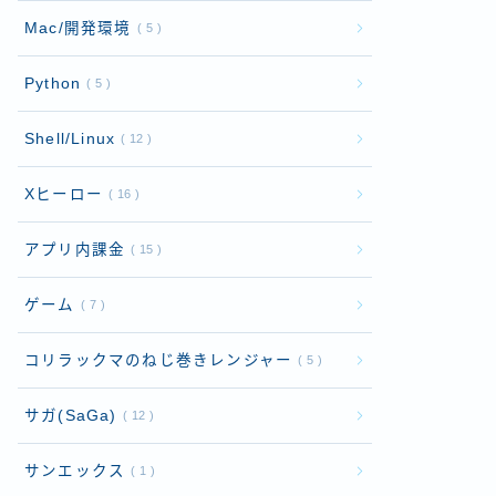
Mac/開発環境
5
Python
5
Shell/Linux
12
Xヒーロー
16
アプリ内課金
15
ゲーム
7
コリラックマのねじ巻きレンジャー
5
サガ(SaGa)
12
サンエックス
1