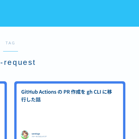
TAG
l-request