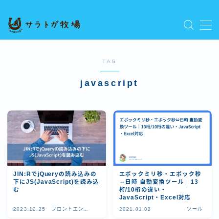
MENU
プライバシーポリシー
人気記事を読む
TAG
利用規約／特定商取引法に基づく表記
javascript
新着記事を読む
有料記事の決済完了ページ
運営者情報
JIN:RでjQueryの読み込みの
エポックミリ秒・エポック秒
下にJS(JavaScript)を読み込
⇔日時 自動変換ツール｜13
む
桁/10桁の違い・
JavaScript・Excel対応
2023.12.25
フロントエン
2021.01.02
ツール
ド/Node