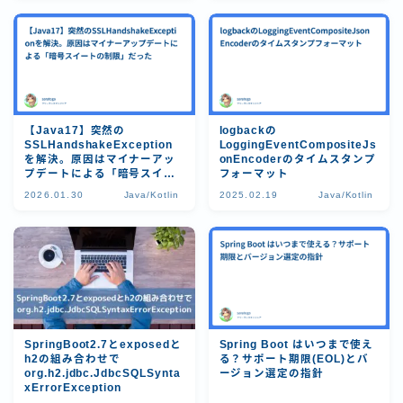
【Java17】突然の
logbackの
SSLHandshakeException
LoggingEventCompositeJs
を解決。原因はマイナーアッ
onEncoderのタイムスタンプ
プデートによる「暗号スイー
フォーマット
トの制限」だった
2026.01.30
Java/Kotlin
2025.02.19
Java/Kotlin
SpringBoot2.7とexposedと
Spring Boot はいつまで使え
h2の組み合わせで
る？サポート期限(EOL)とバ
org.h2.jdbc.JdbcSQLSynta
ージョン選定の指針
xErrorException