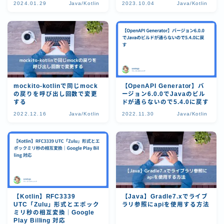
2024.01.29
Java/Kotlin
2023.10.04
Java/Kotlin
mockito-kotlinで同じmock
【OpenAPI Generator】バ
の戻りを呼び出し回数で変更
ージョン6.0.0でJavaのビル
する
ドが通らないので5.4.0に戻す
2022.12.16
Java/Kotlin
2022.11.30
Java/Kotlin
【Kotlin】RFC3339
【Java】Gradle7.xでライブ
UTC「Zulu」形式とエポック
ラリ参照にapiを使用する方法
ミリ秒の相互変換｜Google
Play Billing 対応