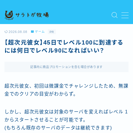
MENU
プライバシーポリシー
2026.08.08
ゲーム
PR
人気記事を読む
【超次元彼女】45日でレベル100に到達する
利用規約／特定商取引法に基づく表記
には何日でレベル90になればいい？
新着記事を読む
有料記事の決済完了ページ
運営者情報
記事内に商品プロモーションを含む場合があります
超次元彼女、初回は微課金でチャレンジしたため、無課
金でのクリアの目安がわからず。
しかし、超次元彼女は対象のサーバを変えればレベル 1
からスタートさせることが可能です。
(もちろん既存のサーバのデータは継続できます)