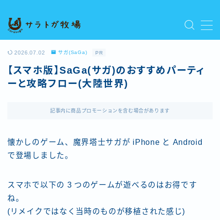
MENU
プライバシーポリシー
2026.07.02
サガ(SaGa)
PR
人気記事を読む
【スマホ版】SaGa(サガ)のおすすめパーティ
利用規約／特定商取引法に基づく表記
ーと攻略フロー(大陸世界)
新着記事を読む
有料記事の決済完了ページ
運営者情報
記事内に商品プロモーションを含む場合があります
懐かしのゲーム、魔界塔士サガが iPhone と Android
で登場しました。
スマホで以下の 3 つのゲームが遊べるのはお得です
ね。
(リメイクではなく当時のものが移植された感じ)