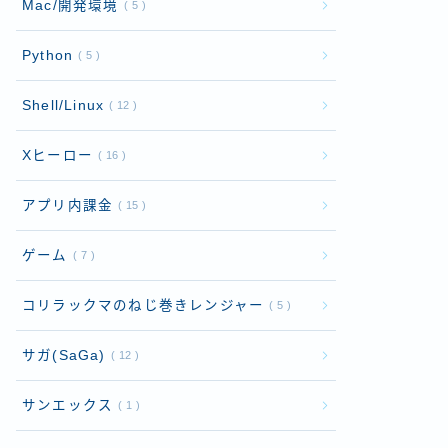
Mac/開発環境
5
Python
5
Shell/Linux
12
Xヒーロー
16
アプリ内課金
15
ゲーム
7
コリラックマのねじ巻きレンジャー
5
サガ(SaGa)
12
サンエックス
1