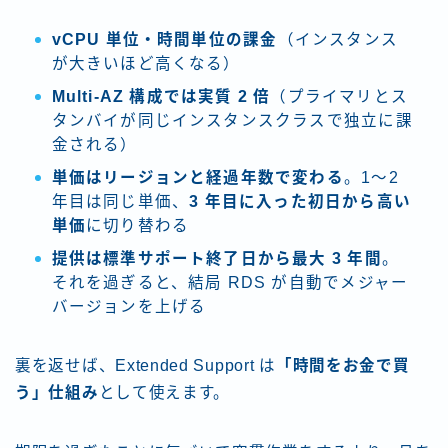
vCPU 単位・時間単位の課金
（インスタンス
が大きいほど高くなる）
Multi-AZ 構成では実質 2 倍
（プライマリとス
タンバイが同じインスタンスクラスで独立に課
金される）
単価はリージョンと経過年数で変わる
。1〜2
年目は同じ単価、
3 年目に入った初日から高い
単価
に切り替わる
提供は標準サポート終了日から最大 3 年間
。
それを過ぎると、結局 RDS が自動でメジャー
バージョンを上げる
裏を返せば、Extended Support は
「時間をお金で買
う」仕組み
として使えます。