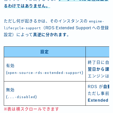
るわけではありません。
ただし何が起きるかは、そのインスタンスの
engine-
（RDS Extended Support への登録
lifecycle-support
設定）によって
真逆に分かれます
。
設定
終了日に自動的に
有効
翌日から課
(
)
open-source-rds-extended-support
エンジンは
RDS が
自動
無効
ただし事前チ
(
)
...-disabled
Extended
※表は横スクロールできます