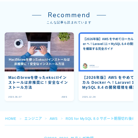
Recommend
こんな記事も読まれています
Macのbrewを使ったeksctlイン
【2026年版】AWS をやめて
ストールは非推奨に！安全なイン
カル Docker へ！Laravel 11 
ストール方法
MySQL 8.4 の開発環境を構築
る完全ガイド
Follow Me
2023.06.07
AWS
2025.12.28
A
HOME
エンジニア
AWS
RDS for MySQL 8.0 サポート期限
＞
＞
＞