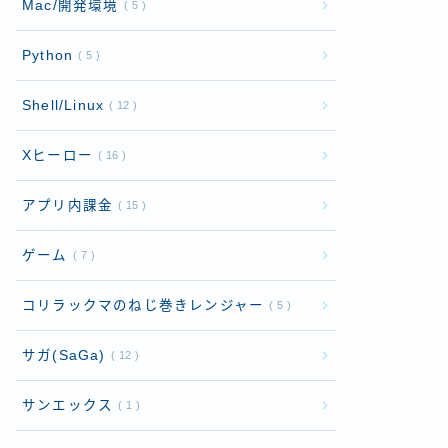
Mac/開発環境
5
Python
5
Shell/Linux
12
Xヒーロー
16
アプリ内課金
15
ゲーム
7
コリラックマのねじ巻きレンジャー
5
サガ(SaGa)
12
サンエックス
1