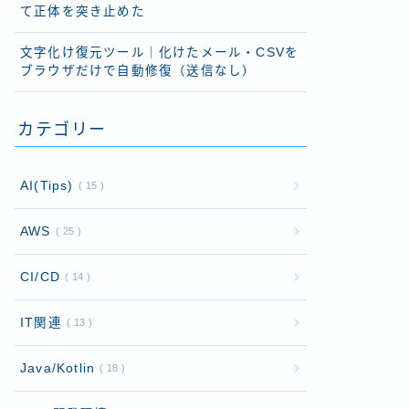
て正体を突き止めた
文字化け復元ツール｜化けたメール・CSVを
ブラウザだけで自動修復（送信なし）
カテゴリー
AI(Tips)
15
AWS
25
CI/CD
14
IT関連
13
Java/Kotlin
18