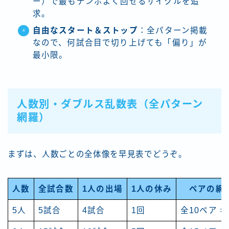
ー）で最もテンポよく回せるサイクルを追
求。
自由なスタート＆ストップ
：全パターン掲載
なので、何試合目で切り上げても「偏り」が
最小限。
人数別・ダブルス乱数表（全パターン
網羅）
まずは、人数ごとの全体像を早見表でどうぞ。
人数
全試合数
1人の出場
1人の休み
ペアの網
5人
5試合
4試合
1回
全10ペア ×