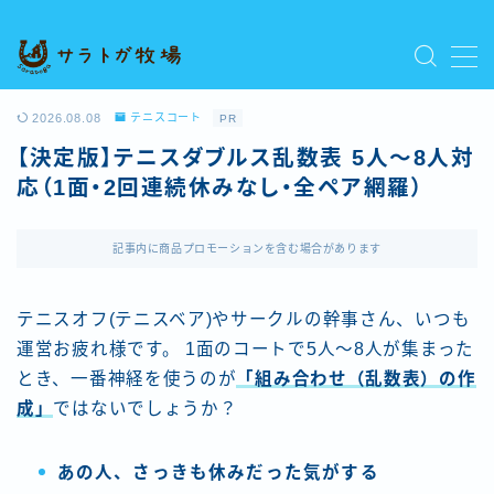
MENU
プライバシーポリシー
2026.08.08
テニスコート
PR
人気記事を読む
【決定版】テニスダブルス乱数表 5人〜8人対
利用規約／特定商取引法に基づく表記
応（1面・2回連続休みなし・全ペア網羅）
新着記事を読む
有料記事の決済完了ページ
運営者情報
記事内に商品プロモーションを含む場合があります
テニスオフ(テニスベア)やサークルの幹事さん、いつも
運営お疲れ様です。 1面のコートで5人〜8人が集まった
とき、一番神経を使うのが
「組み合わせ（乱数表）の作
成」
ではないでしょうか？
あの人、さっきも休みだった気がする