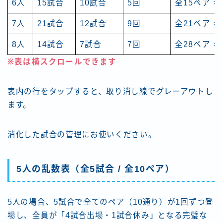
6人
15試合
10試合
5回
全15ペア ×
7人
21試合
12試合
9回
全21ペア ×
8人
14試合
7試合
7回
全28ペア ×
※表は横スクロールできます
表内の行をタップすると、取り消し線でグレーアウトし
ます。
消化した試合の管理にお使いください。
5人の乱数表（全5試合 / 全10ペア）
5人の場合、5試合で全てのペア（10通り）が1回ずつ登
場し、全員が「4試合出場・1試合休み」となる完璧な