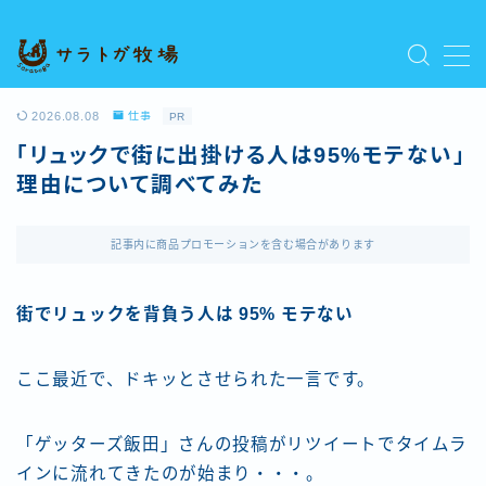
MENU
プライバシーポリシー
2026.08.08
仕事
PR
人気記事を読む
「リュックで街に出掛ける人は95%モテない」
利用規約／特定商取引法に基づく表記
理由について調べてみた
新着記事を読む
有料記事の決済完了ページ
運営者情報
記事内に商品プロモーションを含む場合があります
街でリュックを背負う人は 95% モテない
ここ最近で、ドキッとさせられた一言です。
「ゲッターズ飯田」さんの投稿がリツイートでタイムラ
インに流れてきたのが始まり・・・。