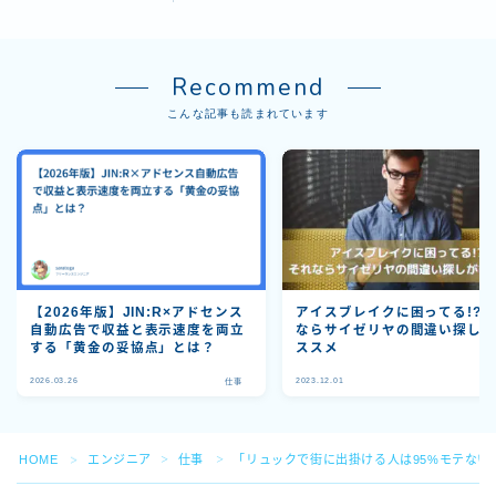
Recommend
こんな記事も読まれています
【2026年版】JIN:R×アドセンス
アイスブレイクに困ってる!?
自動広告で収益と表示速度を両立
ならサイゼリヤの間違い探し
する「黄金の妥協点」とは？
ススメ
Follow Me
2026.03.26
2023.12.01
仕事
HOME
エンジニア
仕事
「リュックで街に出掛ける人は95%モテない
＞
＞
＞