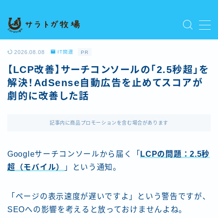
MENU
プライバシーポリシー
2026.08.08
IT関連
PR
人気記事を読む
【LCP改善】サーチコンソールの「2.5秒超」を
利用規約／特定商取引法に基づく表記
解決！AdSense自動広告を止めてスコアが
新着記事を読む
劇的に改善した話
有料記事の決済完了ページ
運営者情報
記事内に商品プロモーションを含む場合があります
Googleサーチコンソールから届く「
LCPの問題：2.5秒
超（モバイル）
」という通知。
「ページの表示速度が遅いですよ」という警告ですが、
SEOへの影響を考えると放っておけませんよね。