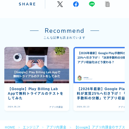
SHARE
Recommend
こんな記事も読まれています
【Google】Play Billing Lab
【2026年最新】Google Pla
Appで無料トライアルのテストを
料が実質25%へ引き下げ！「
してみた
手数料の分離」でアプリ収益
どう変わる？
Follow Me
2024.05.24
2026.03.13
アプリ内課金
アプリ内
HOME
エンジニア
アプリ内課金
【Google】アプリ内課金のサブ
＞
＞
＞