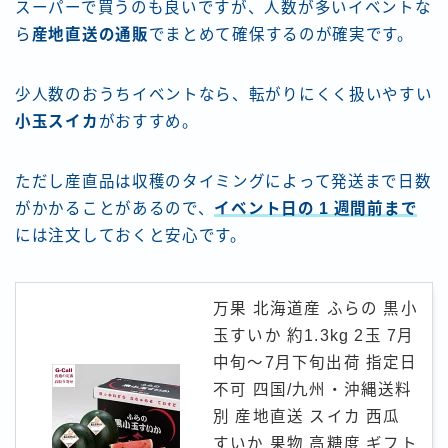
スーパーで買うのも良いですが、人数が多いイベントな
ら
産地直送の通販
でまとめて確保するのが確実です。
少人数のおうちイベントなら、転がりにくく扱いやすい
小玉スイカ
がおすすめ。
ただし産直品は収穫のタイミングによって発送まで日数
がかかることがあるので、
イベント日の 1 週間前まで
には注文しておくと安心です。
万果 北海道産 ふらの 黒小
玉すいか 約1.3kg 2玉 7月
中旬〜7月下旬出荷 指定日
不可 四国/九州・沖縄送料
別 産地直送 スイカ 西瓜
すいか 果物 高糖度 ギフト