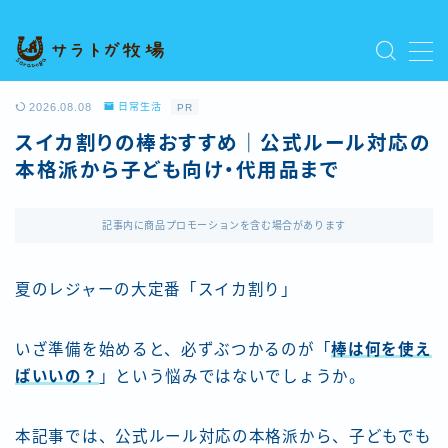
MENU
プライバシーポリシー
2026.08.08
日常生活
PR
人気記事を読む
スイカ割りの棒おすすめ｜公式ルール対応の
利用規約／特定商取引法に基づく表記
本格派から子ども向け・代用品まで
新着記事を読む
有料記事の決済完了ページ
運営者情報
記事内に商品プロモーションを含む場合があります
夏のレジャーの大定番「スイカ割り」
いざ準備を始めると、必ずぶつかるのが「
棒は何を使え
ばいいの？
」という悩みではないでしょうか。
本記事では、公式ルール対応の本格派から、子どもでも