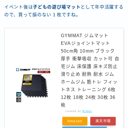
イベント後は
子どもの遊び場マット
として年中活躍する
ので、買って損のない 1 枚ですね。
GYMMAT ジムマット
EVAジョイントマット
50cm角 10mm ブラック
厚手 衝撃吸収 カット可 自
宅ジム 床保護 床キズ防止
滑り止め 耐熱 耐水 ジム
ホームジム 筋トレ フィッ
トネス トレーニング 6枚
12枚 18枚 24枚 30枚 36
枚
created by
Rinker
Amazon
楽天市場