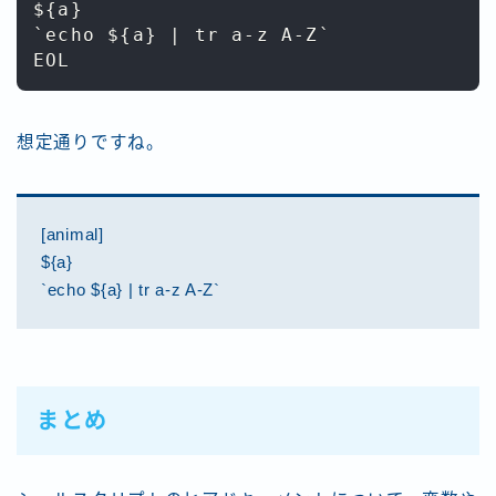
${a}

`echo ${a} | tr a-z A-Z`

想定通りですね。
[animal]
${a}
`echo ${a} | tr a-z A-Z`
まとめ