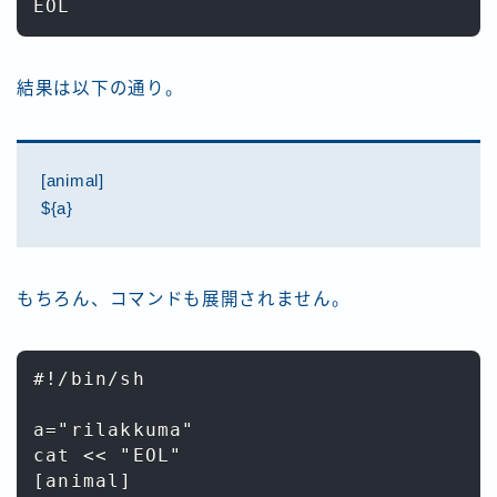
結果は以下の通り。
[animal]
${a}
もちろん、コマンドも展開されません。
#!/bin/sh

a="rilakkuma"

cat << "EOL"

[animal]
