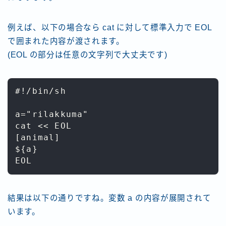
例えば、以下の場合なら cat に対して標準入力で EOL
で囲まれた内容が渡されます。
(EOL の部分は任意の文字列で大丈夫です)
#!/bin/sh

a="rilakkuma"

cat << EOL

[animal]

${a}

結果は以下の通りですね。変数 a の内容が展開されて
います。