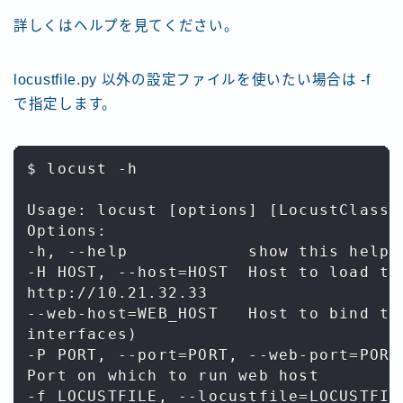
詳しくはヘルプを見てください。
locustfile.py 以外の設定ファイルを使いたい場合は -f
で指定します。
$ locust -h

Usage: locust [options] [LocustClass 
Options:

-h, --help            show this help m
-H HOST, --host=HOST  Host to load te
http://10.21.32.33

--web-host=WEB_HOST   Host to bind th
interfaces)

-P PORT, --port=PORT, --web-port=PORT

Port on which to run web host

-f LOCUSTFILE, --locustfile=LOCUSTFILE