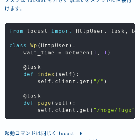
タスクは
を介さず
をメソッドに直接付
TaskSet
@task
けます。
from
 locust 
import
 HttpUser
,
 task
,
 be
class
Wp
(
HttpUser
)
:
    wait_time 
=
 between
(
1
,
1
)
@task
def
index
(
self
)
:
        self
.
client
.
get
(
"/"
)
@task
def
page
(
self
)
:
        self
.
client
.
get
(
"/hoge/fuga"
)
起動コマンドは同じく
locust -H