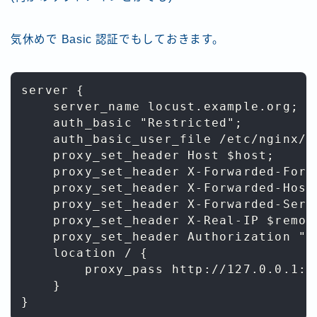
気休めで Basic 認証でもしておきます。
server {

    server_name locust.example.org;

    auth_basic "Restricted";

    auth_basic_user_file /etc/nginx/.h
    proxy_set_header Host $host;

    proxy_set_header X-Forwarded-For 
    proxy_set_header X-Forwarded-Host 
    proxy_set_header X-Forwarded-Serve
    proxy_set_header X-Real-IP $remote
    proxy_set_header Authorization "";
    location / {

        proxy_pass http://127.0.0.1:80
    }
