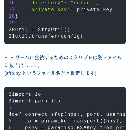
16
"directory"
:
"output"
,
17
"private_key"
:
18
}
19
20util 
=
 SftpUtil
(
)
21util
.
transfer
(
config
)
FTP サーバに接続するためのスクリプトは別ファイル
に抜き出します。
(sftp.py というファイル名だと仮定します)
1import io

3
4def connect_sftp
(
host
,
 port
,
 usernam
5
    tp 
=
 paramiko
.
Transport
(
(
host
,
 p
6
    pkey 
=
 paramiko
.
RSAKey
.
from_priv