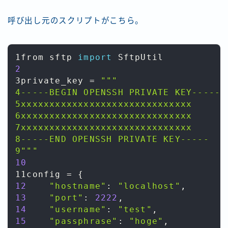
呼び出し元のスクリプトがこちら。
1from sftp 
import
2
3private_key 
=
"""

4-----BEGIN OPENSSH PRIVATE KEY-----

5xxxxxxxxxxxxxxxxxxxxxxxxxxxxxx

6xxxxxxxxxxxxxxxxxxxxxxxxxxxxxx

7xxxxxxxxxxxxxxxxxxxxxxxxxxxxxx

8-----END OPENSSH PRIVATE KEY-----

9"""
10
11config 
=
{
12
"hostname"
:
"localhost"
,
13
"port"
:
2222
,
14
"username"
:
"test"
,
15
"passphrase"
:
"hoge"
,