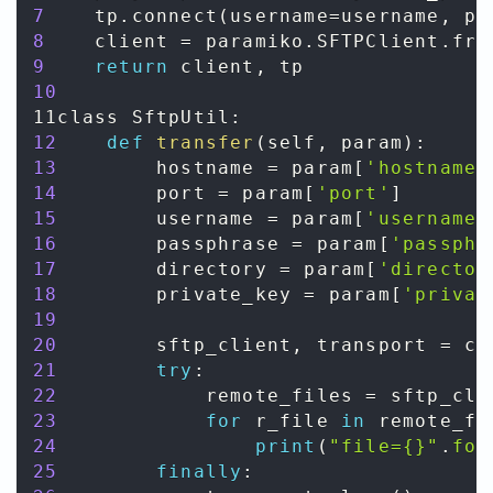
7
    tp
.
connect
(
username
=
username
,
 pk
8
    client 
=
 paramiko
.
SFTPClient
.
fro
9
return
 client
,
10
11class SftpUtil
:
12
def
transfer
(
self
,
 param
)
:
13
        hostname 
=
 param
[
'hostname'
14
        port 
=
 param
[
'port'
]
15
        username 
=
 param
[
'username'
16
        passphrase 
=
 param
[
'passphr
17
        directory 
=
 param
[
'director
18
        private_key 
=
 param
[
'privat
19
20
        sftp_client
,
 transport 
=
 co
21
try
:
22
            remote_files 
=
 sftp_cli
23
for
 r_file 
in
 remote_fi
24
print
(
"file={}"
.
for
25
finally
: