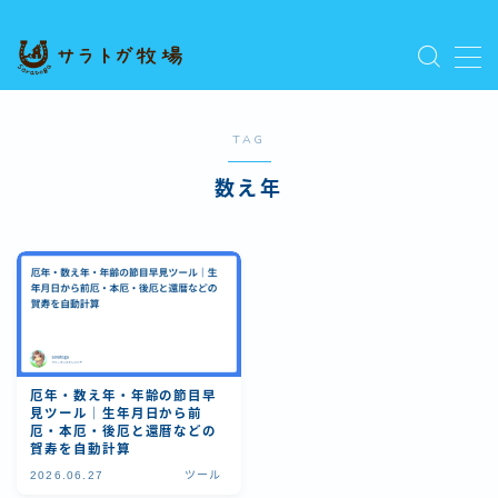
MENU
プライバシーポリシー
人気記事を読む
TAG
利用規約／特定商取引法に基づく表記
数え年
新着記事を読む
有料記事の決済完了ページ
運営者情報
厄年・数え年・年齢の節目早
見ツール｜生年月日から前
厄・本厄・後厄と還暦などの
賀寿を自動計算
2026.06.27
ツール