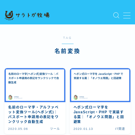
MENU
プライバシーポリシー
人気記事を読む
TAG
利用規約／特定商取引法に基づく表記
名前変換
新着記事を読む
有料記事の決済完了ページ
運営者情報
名前のローマ字・アルファベ
ヘボン式ローマ字を
ット変換ツール(ヘボン式)｜
JavaScript・PHP で実装す
パスポート申請用の表記をワ
る罠｜「オノウエ問題」と回
ンクリック自動生成
避策
2020.05.06
ツール
2020.01.13
IT関連