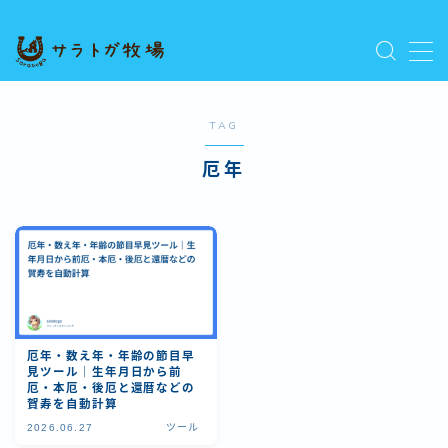
MENU
プライバシーポリシー
人気記事を読む
TAG
利用規約／特定商取引法に基づく表記
厄年
新着記事を読む
有料記事の決済完了ページ
運営者情報
厄年・数え年・年齢の節目早
見ツール｜生年月日から前
厄・本厄・後厄と還暦などの
賀寿を自動計算
2026.06.27
ツール